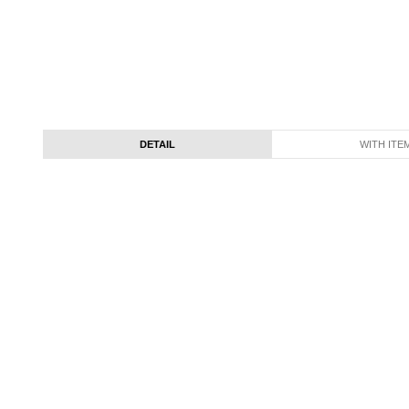
DETAIL
WITH ITE