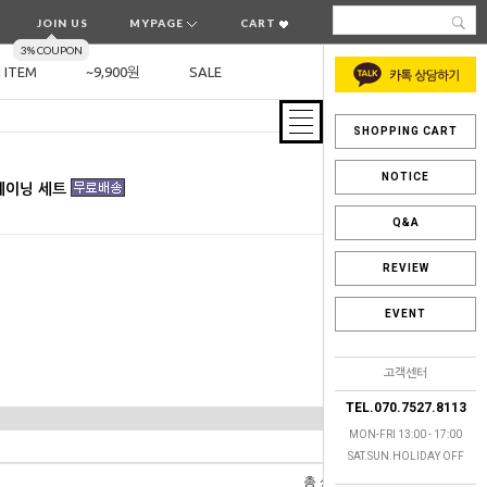
JOIN US
MYPAGE
CART
3% COUPON
 ITEM
~9,900원
SALE
SHOPPING CART
NOTICE
트레이닝 세트
Q&A
REVIEW
EVENT
고객센터
TEL.070.7527.8113
MON-FRI 13:00 - 17:00
SAT.SUN.HOLIDAY OFF
총 상품 금액