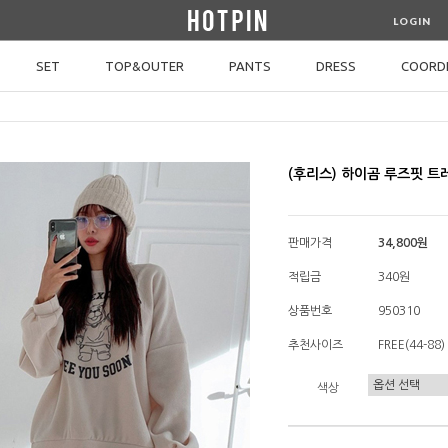
LOGIN
SET
TOP&OUTER
PANTS
DRESS
COORDI
(후리스) 하이곰 루즈핏 
판매가격
34,800원
적립금
340원
상품번호
950310
추천사이즈
FREE(44-88)
색상