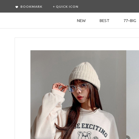
BOOKMARK
+ QUICK ICON
NEW
BEST
77~BIG